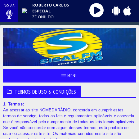
ROBERTO CARLOS
NO AR
ESPECIAL
ZÉ ONILDO
MENU
TERMOS DE USO & CONDIÇÕES
1. Termos:
Ao acessar ao site NOMEDARÁDIO, concorda em cumprir estes
termos de serviço, todas as leis e regulamentos aplicáveis ​​e concorda
que é responsável pelo cumprimento de todas as leis locais aplicáveis.
Se você não concordar com algum desses termos, está proibido de
usar ou acessar este site. Os materiais contidos neste site são