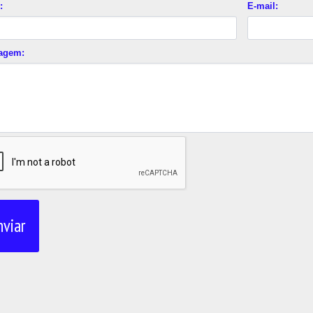
:
E-mail:
agem:
nviar